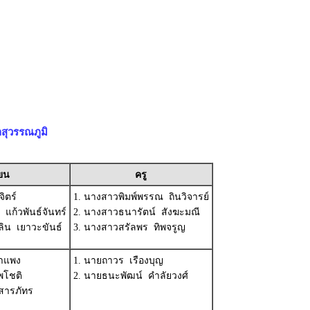
ลสุวรรณภูมิ
ียน
ครู
ิตร์
1. นางสาวพิมพ์พรรณ ถินวิจารย์
แก้วพันธ์จันทร์
2. นางสาวธนารัตน์ สังฆะมณี
ิน เยาวะขันธ์
3. นางสาวสรัลพร ทิพจรูญ
าแพง
1. นายถาวร เรืองบุญ
พโชติ
2. นายธนะพัฒน์ คำลัยวงศ์
สารภัทร