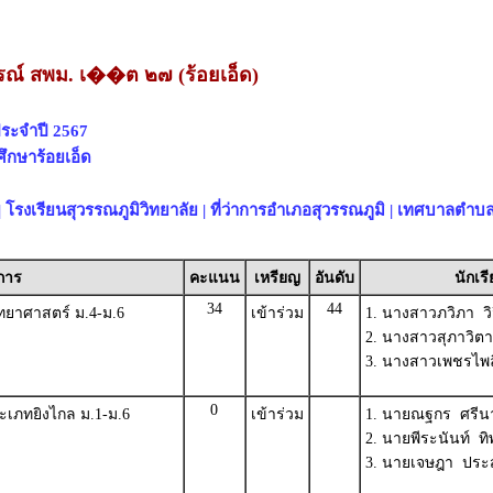
รณ์ สพม. เ��ต ๒๗ (ร้อยเอ็ด)
ประจำปี 2567
ึกษาร้อยเอ็ด
โรงเรียนสุวรรณภูมิวิทยาลัย | ที่ว่าการอำเภอสุวรรณภูมิ | เทศบาลตำบ
การ
คะแนน
เหรียญ
อันดับ
นักเร
34
44
ยาศาสตร์ ม.4-ม.6
เข้าร่วม
1. นางสาวภวิภา วิจ
2. นางสาวสุภาวิตา 
3. นางสาวเพชรไพล
0
เภทยิงไกล ม.1-ม.6
เข้าร่วม
1. นายณฐกร ศรีน
2. นายพีระนันท์ ทิ
3. นายเจษฎา ประ