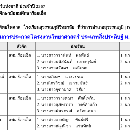
์แห่งชาติ ประจำปี 2567
รศึกษามัธยมศึกษาร้อยเอ็ด
ิทยไพศาล | โรงเรียนสุวรรณภูมิวิทยาลัย | ที่ว่าการอำเภอสุวรรณภูมิ 
รมการประกวดโครงงานวิทยาศาสตร์ ประเภทสิ่งประดิษฐ์ ม.
สังกัด
นักเรียน
สพม.ร้อยเอ็ด
1. นางสาววรานันท์ พลพันธ์
1. น
2. นางสาวมนัสนันท์ กลางบุรัมย์
2. นา
3. นางสาวสรัลดา เฉลิมพล
รณ์
สพม.ร้อยเอ็ด
1. นายอภิเดช แวงวรรณ
1. น
2. นายไกรวิชญ์ เยาวะขันธ์
2. น
3. นางสาวจุฑามาศ วิสียา
สพม.ร้อยเอ็ด
1. นางสาววรางคณา ศักดิ์เทวิน
1. น
2. นางสาวสุภัทรตรา วงค์คำแก้ว
2. น
3. นางสาวพัชรภรณ์ สร้อยเสนา
ย
สพม.ร้อยเอ็ด
1. นางสาวเกษติญา พันธ์ศรี
1. น
2. นางสาวณัฐณิชา แว่นทิพย์
2. น