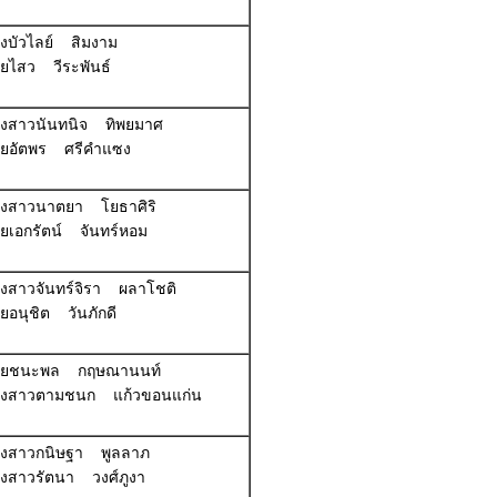
างบัวไลย์ สิมงาม
ายไสว วีระพันธ์
างสาวนันทนิจ ทิพยมาศ
ายอัตพร ศรีคำแซง
างสาวนาตยา โยธาศิริ
ายเอกรัตน์ จันทร์หอม
างสาวจันทร์จิรา ผลาโชติ
ยอนุชิต วันภักดี
นายชนะพล กฤษณานนท์
างสาวตามชนก แก้วขอนแก่น
างสาวกนิษฐา พูลลาภ
างสาวรัตนา วงศ์ภูงา