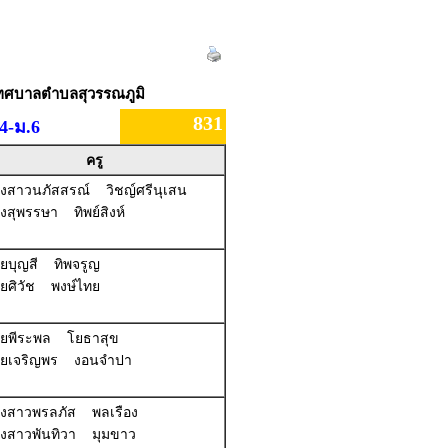
| เทศบาลตำบลสุวรรณภูมิ
831
4-ม.6
ครู
างสาวนภัสสรณ์ วิชญ์ศรีนุเสน
งสุพรรษา ทิพย์สิงห์
ายบุญสี ทิพจรูญ
ายศิวัช พงษ์ไทย
ายพีระพล โยธาสุข
ายเจริญพร งอนจำปา
างสาวพรลภัส พลเรือง
างสาวพันทิวา มุมขาว