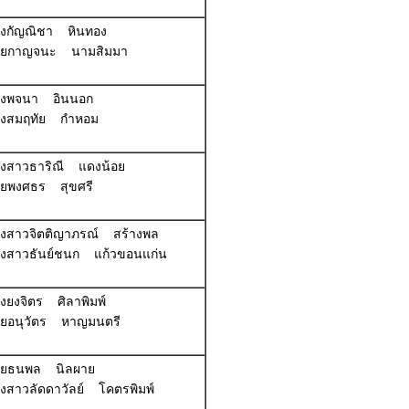
างกัญณิชา หินทอง
ายกาญจนะ นามสิมมา
างพจนา อินนอก
างสมฤทัย กำหอม
างสาวธาริณี แดงน้อย
ายพงศธร สุขศรี
างสาวจิตติญาภรณ์ สร้างพล
างสาวธันย์ชนก แก้วขอนแก่น
างยงจิตร ศิลาพิมพ์
ายอนุวัตร หาญมนตรี
ายธนพล นิลผาย
างสาวลัดดาวัลย์ โคตรพิมพ์